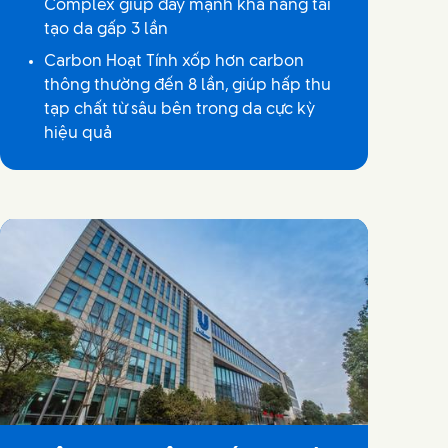
Complex giúp đẩy mạnh khả năng tái
tạo da gấp 3 lần
Carbon Hoạt Tính xốp hơn carbon
thông thường đến 8 lần, giúp hấp thu
tạp chất từ sâu bên trong da cực kỳ
hiệu quả