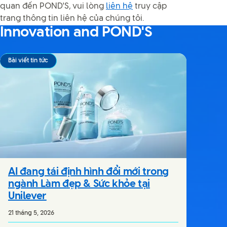
quan đến POND'S, vui lòng
liên hệ
truy cập
trang thông tin liên hệ của chúng tôi.
Innovation and POND'S
Bài viết tin tức
AI đang tái định hình đổi mới trong
ngành Làm đẹp & Sức khỏe tại
Unilever
21 tháng 5, 2026