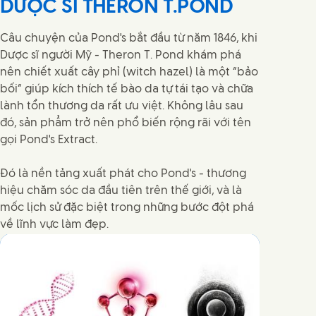
DƯỢC SĨ THERON T.POND
Câu chuyện của Pond's bắt đầu từ năm 1846, khi
Dược sĩ người Mỹ - Theron T. Pond khám phá
nên chiết xuất cây phỉ (witch hazel) là một “bảo
bối” giúp kích thích tế bào da tự tái tạo và chữa
lành tổn thương da rất ưu việt. Không lâu sau
đó, sản phẩm trở nên phổ biến rộng rãi với tên
gọi Pond's Extract.
Đó là nền tảng xuất phát cho Pond's - thương
hiệu chăm sóc da đầu tiên trên thế giới, và là
mốc lịch sử đặc biệt trong những bước đột phá
về lĩnh vực làm đẹp.