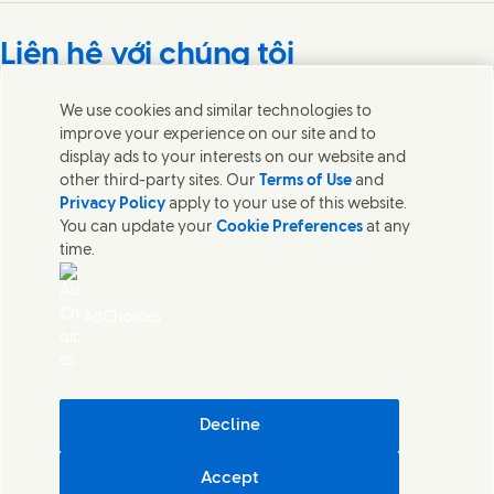
Connect with us on Facebook
Connect with us on X
Connect with us on Instagram
Connect with us on LinkedIn
Liên hệ với chúng tôi
Liên hệ với các nhóm chuyên gia và Unilever hoặc tìm các
We use cookies and similar technologies to
liên lạc trên khắp thế giới.
improve your experience on our site and to
display ads to your interests on our website and
other third-party sites. Our
Terms of Use
and
Liên hệ với chúng tôi
Privacy Policy
apply to your use of this website.
You can update your
Cookie Preferences
at any
Liên hệ
time.
Thông báo pháp lý
Thông báo về Cookie
Thông báo về Quyền Riêng tư
AdChoices
Sitemap
Khả năng truy cập
Tính bền vững Kỹ thuật số
Quy trình giải quyết khiếu nại của người tiêu dùng
Điều khoản & Điều kiện Chương trình Thương hiệu Tiktok Shop
Decline
Thông tin Doanh nghiệp
Accept
Unilever Việt Nam