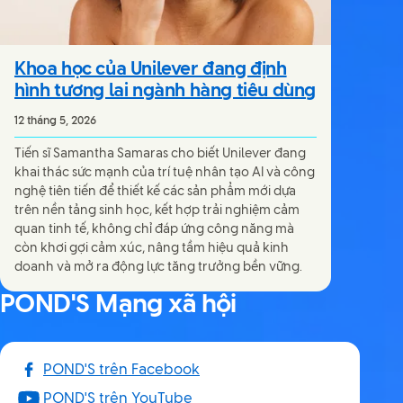
Khoa học của Unilever đang định
hình tương lai ngành hàng tiêu dùng
12 tháng 5, 2026
Tiến sĩ Samantha Samaras cho biết Unilever đang
khai thác sức mạnh của trí tuệ nhân tạo AI và công
nghệ tiên tiến để thiết kế các sản phẩm mới dựa
trên nền tảng sinh học, kết hợp trải nghiệm cảm
quan tinh tế, không chỉ đáp ứng công năng mà
còn khơi gợi cảm xúc, nâng tầm hiệu quả kinh
doanh và mở ra động lực tăng trưởng bền vững.
POND'S Mạng xã hội
POND'S trên Facebook
POND'S trên YouTube