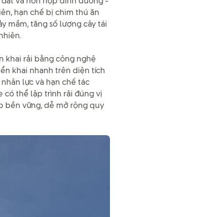
 đất và hỗn hợp dinh dưỡng -
iên, hạn chế bị chim thú ăn
ảy mầm, tăng số lượng cây tái
nhiên.
n khai rải bằng công nghệ
iển khai nhanh trên diện tích
í nhân lực và hạn chế tác
có thể lập trình rải đúng vị
háp bền vững, dễ mở rộng quy