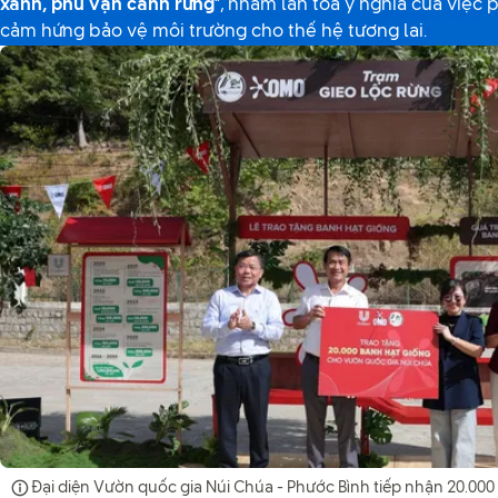
xanh, phủ vạn cánh rừng
”, nhằm lan tỏa ý nghĩa của việc p
cảm hứng bảo vệ môi trường cho thế hệ tương lai.
Đại diện Vườn quốc gia Núi Chúa - Phước Bình tiếp nhận 20.00