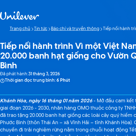
Bỏ qua Nội dung
Trang chủ
Tin tức
Báo chí và truyền thông
Tiếp nối hành t
Trang hiện tại:
Tiếp nối hành trình Vì một Việt N
20.000 banh hạt giống cho Vườn Q
Bình
Đã phát hành:
31 tháng 3, 2026
Thời gian đọc trung bình:
6 Phút
Khánh Hòa, ngày 16 tháng 01 năm 2026
- Mở đầu cam kết t
giai đoạn 2026 - 2030, nhãn hàng OMO thuộc công ty TNH
đã trao tặng 20.000 banh hạt giống các loài cây quý hiếm
Phước Bình (thôn Thái An – xã Vĩnh Hải – tỉnh Khánh Hòa).
chuyến đi trải nghiệm rừng nằm trong chuỗi hoạt động Tế