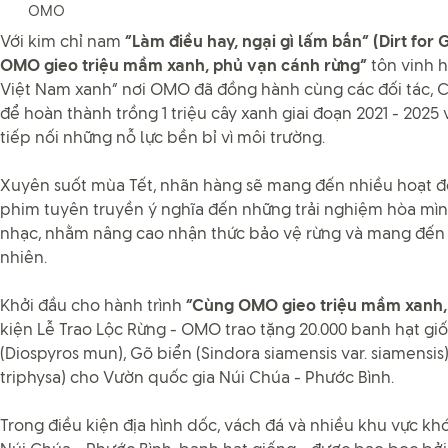
OMO
Với kim chỉ nam
“Làm điều hay, ngại gì lấm bẩn” (Dirt for
OMO gieo triệu mầm xanh, phủ vạn cánh rừng”
tôn vinh h
Việt Nam xanh” nơi OMO đã đồng hành cùng các đối tác, C
để hoàn thành trồng 1 triệu cây xanh giai đoạn 2021 - 2025
tiếp nối những nỗ lực bền bỉ vì môi trường.
Xuyên suốt mùa Tết, nhãn hàng sẽ mang đến nhiều hoạt đ
phim tuyên truyền ý nghĩa đến những trải nghiệm hòa mìn
nhạc, nhằm nâng cao nhận thức bảo vệ rừng và mang đến t
nhiên.
Khởi đầu cho hành trình
“Cùng OMO gieo triệu mầm xanh,
kiện Lễ Trao Lộc Rừng - OMO trao tặng 20.000 banh hạt gi
(Diospyros mun), Gõ biển (Sindora siamensis var. siamensis
triphysa) cho Vườn quốc gia Núi Chúa - Phước Bình.
Trong điều kiện địa hình dốc, vách đá và nhiều khu vực kh