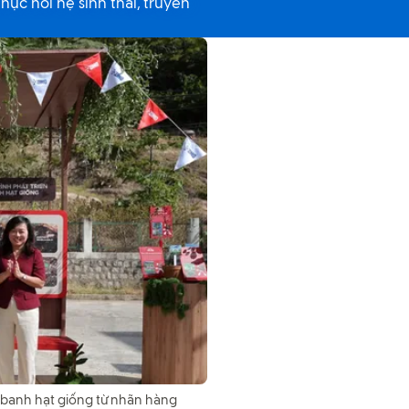
hục hồi hệ sinh thái, truyền
0 banh hạt giống từ nhãn hàng