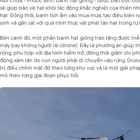
Núi Chúa - Phước Bình, banh hạt giống - được bao bọc bởi
sẽ giúp bảo vệ hạt khỏi tác động khắc nghiệt của thiên nh
hạt. Đồng thời, banh tích ẩm vào mùa mưa, tạo điều kiện n
sinh và gần sát với quá trình thực vật phát tán hạt trong tự 
Bên cạnh đó, một phần banh hạt giống trao tặng được triể
máy bay không người lái (drone). Đây là phương án giúp tr
rộng, phù hợp với địa hình hiểm trở, đồng thời giảm chi ph
động xâm lấn do con người phải di chuyển vào rừng. Drone 
trí, điều chỉnh mật độ theo từng khu vực và là một giải p
mô theo từng giai đoạn phục hồi.