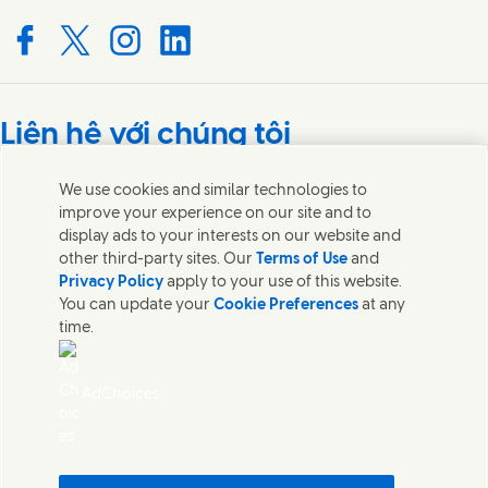
Connect with us on Facebook
Connect with us on X
Connect with us on Instagram
Connect with us on LinkedIn
Liên hệ với chúng tôi
Liên hệ với các nhóm chuyên gia và Unilever hoặc tìm các
We use cookies and similar technologies to
liên lạc trên khắp thế giới.
improve your experience on our site and to
display ads to your interests on our website and
other third-party sites. Our
Terms of Use
and
Liên hệ với chúng tôi
Privacy Policy
apply to your use of this website.
You can update your
Cookie Preferences
at any
Liên hệ
time.
Thông báo pháp lý
Thông báo về Cookie
Thông báo về Quyền Riêng tư
AdChoices
Sitemap
Khả năng truy cập
Tính bền vững Kỹ thuật số
Quy trình giải quyết khiếu nại của người tiêu dùng