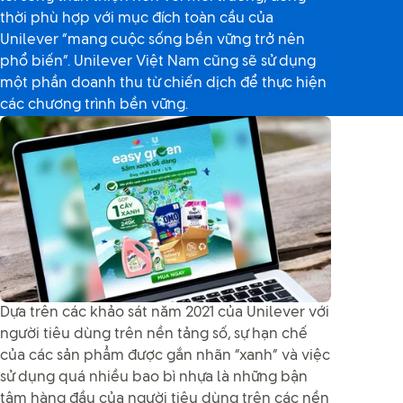
thời phù hợp với mục đích toàn cầu của
Unilever “mang cuộc sống bền vững trở nên
phổ biến”. Unilever Việt Nam cũng sẽ sử dụng
một phần doanh thu từ chiến dịch để thực hiện
các chương trình bền vững.
Dựa trên các khảo sát năm 2021 của Unilever với
người tiêu dùng trên nền tảng số, sự hạn chế
của các sản phẩm được gắn nhãn “xanh” và việc
sử dụng quá nhiều bao bì nhựa là những bận
tâm hàng đầu của người tiêu dùng trên các nền