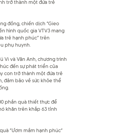
ình trở thành một đứa trẻ
ng đồng, chiến dịch “Gieo
ền hình quốc gia VTV3 mang
a trẻ hạnh phúc” trên
iệu phụ huynh.
ú Vi và Văn Anh, chương trình
húc đến sự phát triển của
ạy con trở thành một đứa trẻ
ần, đảm bảo về sức khỏe thể
ống.
00 phần quà thiết thực để
ó khăn trên khắp 63 tỉnh
p quà “Ươm mầm hạnh phúc”