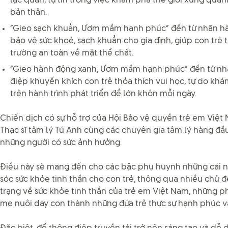
lạc quan, tự tin trong việc khám phá thế giới xung quanh
bản thân.
“Gieo sạch khuẩn, Ươm mầm hạnh phúc” đến từ nhãn hà
bảo vệ sức khoẻ, sạch khuẩn cho gia đình, giúp con trẻ 
trường an toàn về mặt thể chất.
“Gieo hành động xanh, Ươm mầm hạnh phúc” đến từ nh
điệp khuyến khích con trẻ thỏa thích vui học, tự do kh
trên hành trình phát triển để lớn khôn mỗi ngày.
Chiến dịch có sự hỗ trợ của Hội Bảo vệ quyền trẻ em Việt N
Thạc sĩ tâm lý Tú Anh cùng các chuyên gia tâm lý hàng đầ
những người có sức ảnh hưởng.
Điều này sẽ mang đến cho các bậc phụ huynh những cái n
sóc sức khỏe tinh thần cho con trẻ, thông qua nhiều chủ đ
trạng về sức khỏe tinh thần của trẻ em Việt Nam, những
mẹ nuôi dạy con thành những đứa trẻ thực sự hạnh phúc v