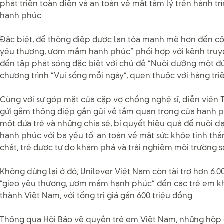
phát triển toàn diện và an toàn về mặt tâm lý trên hành tr
hạnh phúc.
Đặc biệt, để thông điệp được lan tỏa mạnh mẽ hơn đến cộ
yêu thương, ươm mầm hạnh phúc” phối hợp với kênh truy
đến tập phát sóng đặc biệt với chủ đề “Nuôi dưỡng một đứ
chương trình “Vui sống mỗi ngày”, quen thuộc với hàng tr
Cùng với sự góp mặt của cặp vợ chồng nghệ sĩ, diễn viên T
gửi gắm thông điệp gần gũi về tầm quan trọng của hạnh p
một đứa trẻ và những chia sẻ, bí quyết hiệu quả để nuôi d
hạnh phúc với ba yếu tố: an toàn về mặt sức khỏe tinh th
chất, trẻ được tự do khám phá và trải nghiệm môi trường s
Không dừng lại ở đó, Unilever Việt Nam còn tài trợ hơn 6.0
“gieo yêu thương, ươm mầm hạnh phúc” đến các trẻ em kh
thành Việt Nam, với tổng trị giá gần 600 triệu đồng.
Thông qua Hội Bảo vệ quyền trẻ em Việt Nam, những hộ