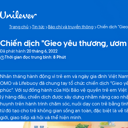
Bỏ qua Nội dung
Trang chủ
Tin tức
Báo chí và truyền thông
Chiến dịch "Gi
Trang hiện tại:
Chiến dịch "Gieo yêu thương, ươ
Đã phát hành:
20 tháng 6, 2022
Thời gian đọc trung bình:
8 Phút
Nhân tháng hành động vì trẻ em và ngày gia đình Việt Nam
OMO và Lifebuoy đã chung tay tổ chức chiến dịch “Gieo
phúc”. Với sự đồng hành của Hội Bảo vệ quyền trẻ em Việ
lý hàng đầu, chiến dịch được xây dựng nhằm nâng cao nh
huynh trên hành trình chăm sóc, nuôi dạy con trẻ bằng tìn
từ đó tạo cho trẻ không gian sống an toàn, đặc biệt là về
giới, giao tiếp xã hội và thể hiện mình.