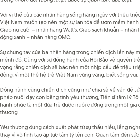
trong nhóm đối tượng nhận được sự quan tâm đặc biệt.
Với vị thế của các nhãn hàng sống hàng ngày với triệu tri
Việt Nam muốn tạo nên một sự lan tỏa để ươm mầm hạnh 
Gieo nụ cười – nhãn hàng Wall’s, Gieo sạch khuẩn – nhãn 
động xanh – nhãn hàng OMO.
Sự chung tay của ba nhãn hàng trong chiến dịch lần này m
mệnh đó. Cùng với sự đồng hành của Hội Bảo vệ quyền trẻ
vọng rằng chiến dịch sẽ bắc nên một nhịp cầu để triệu tr
động, vì một thế hệ trẻ Việt Nam vững vàng, biết sống vui,
Đồng hành cùng chiến dịch cũng như chia sẻ về vấn đề sứ
pháp nuôi dạy con bằng tình yêu thương, Tiến sĩ tâm lý Tô 
hạnh phúc là một đứa trẻ được nuôi dưỡng trong một gia đ
thương.
Yêu thương đúng cách xuất phát từ sự thấu hiểu, lắng ng
thay vì vô tình tạo áp lực tâm lý lên con. Quan tâm đến sứ