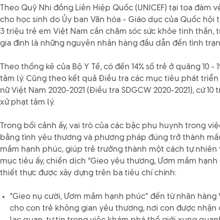
Theo Quỹ Nhi đồng Liên Hiệp Quốc (UNICEF) tại tọa đàm về
cho học sinh do Ủy ban Văn hóa - Giáo dục của Quốc hội t
3 triệu trẻ em Việt Nam cần chăm sóc sức khỏe tinh thần, tr
gia đình là những nguyên nhân hàng đầu dẫn đến tình trạn
Theo thống kê của Bộ Y Tế, có đến 14% số trẻ ở quãng 10 - 1
tâm lý. Cũng theo kết quả Điều tra các mục tiêu phát triể
nữ Việt Nam 2020-2021 (Điều tra SDGCW 2020-2021), cứ 10 tr
xử phạt tâm lý.
Trong bối cảnh ấy, vai trò của các bậc phụ huynh trong việ
bằng tình yêu thương và phương pháp đúng trở thành mấu
mầm hạnh phúc, giúp trẻ trưởng thành một cách tự nhiên
mục tiêu ấy, chiến dịch “Gieo yêu thương, Ươm mầm hạnh 
thiết thực được xây dựng trên ba tiêu chí chính:
“Gieo nụ cười, Ươm mầm hạnh phúc” đến từ nhãn hàng Wa
cho con trẻ không gian yêu thương, nơi con được nhận đ