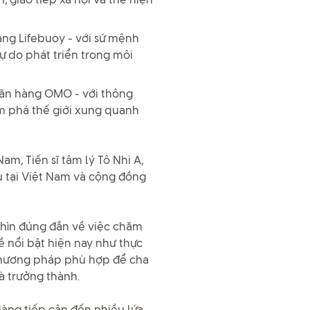
, giao tiếp xã hội và thể hiện
ng Lifebuoy - với sứ mệnh
tự do phát triển trong môi
ãn hàng OMO - với thông
ám phá thế giới xung quanh
am, Tiến sĩ tâm lý Tô Nhi A,
u tại Việt Nam và cộng đồng
hìn đúng đắn về việc chăm
ề nổi bật hiện nay như thực
 phương pháp phù hợp để cha
à trưởng thành.