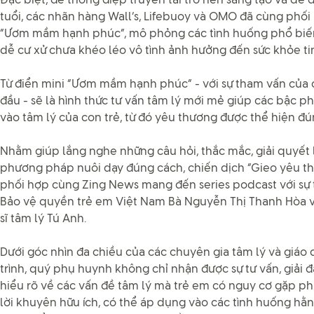
Đặc biệt, để thông điệp truyền tải trở nên sáng tạo và dễ 
tuổi, các nhãn hàng Wall’s, Lifebuoy và OMO đã cùng phối 
“Ươm mầm hạnh phúc”, mô phỏng các tình huống phổ biế
dễ cư xử chưa khéo léo vô tình ảnh hưởng đến sức khỏe tin
Từ điển mini “Ươm mầm hạnh phúc” - với sự tham vấn của 
đầu - sẽ là hình thức tư vấn tâm lý mới mẻ giúp các bậc p
vào tâm lý của con trẻ, từ đó yêu thương được thể hiện đ
Nhằm giúp lắng nghe những câu hỏi, thắc mắc, giải quyết 
phương pháp nuôi dạy đúng cách, chiến dịch “Gieo yêu 
phối hợp cùng Zing News mang đến series podcast với sự 
Bảo vệ quyền trẻ em Việt Nam Bà Nguyễn Thị Thanh Hòa và 
sĩ tâm lý Tú Anh.
Dưới góc nhìn đa chiều của các chuyên gia tâm lý và giáo
trình, quý phụ huynh không chỉ nhận được sự tư vấn, giải đ
hiểu rõ về các vấn đề tâm lý mà trẻ em có nguy cơ gặp 
lời khuyên hữu ích, có thể áp dụng vào các tình huống hằ