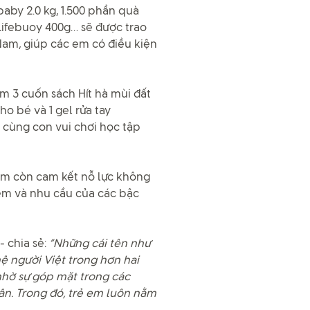
aby 2.0 kg, 1.500 phần quà
Lifebuoy 400g… sẽ được trao
am, giúp các em có điều kiện
 3 cuốn sách Hít hà mùi đất
ho bé và 1 gel rửa tay
cùng con vui chơi học tập
Nam còn cam kết nỗ lực không
 em và nhu cầu của các bậc
- chia sẻ:
“Những cái tên như
hệ người Việt trong hơn hai
nhờ sự góp mặt trong các
n. Trong đó, trẻ em luôn nằm