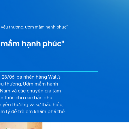
eo yêu thương, ươm mầm hạnh phúc"
m mầm hạnh phúc"
 28/06, ba nhãn hàng Wall's,
 yêu thương, Ươm mầm hạnh
t Nam và các chuyên gia tâm
ận thức cho các bậc phụ
h yêu thương và sự thấu hiểu,
 tâm lý để trẻ em khám phá thế