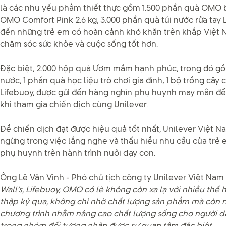
là các nhu yếu phẩm thiết thực gồm 1.500 phần quà OMO b
OMO Comfort Pink 2.6 kg, 3.000 phần quà túi nước rửa tay 
đến những trẻ em có hoàn cảnh khó khăn trên khắp Việt N
chăm sóc sức khỏe và cuộc sống tốt hơn.
Đặc biệt, 2.000 hộp quà Ươm mầm hạnh phúc, trong đó gồm
nước, 1 phần quà học liệu trò chơi gia đình, 1 bộ trồng cây c
Lifebuoy, được gửi đến hàng nghìn phụ huynh may mắn để 
khi tham gia chiến dịch cùng Unilever.
Để chiến dịch đạt được hiệu quả tốt nhất, Unilever Việt 
ngừng trong việc lắng nghe và thấu hiểu nhu cầu của trẻ
phụ huynh trên hành trình nuôi dạy con.
Ông Lê Văn Vinh - Phó chủ tịch công ty Unilever Việt Nam 
Wall’s, Lifebuoy, OMO có lẽ không còn xa lạ với nhiều thế 
thập kỷ qua, không chỉ nhờ chất lượng sản phẩm mà còn 
chương trình nhằm nâng cao chất lượng sống cho người dâ