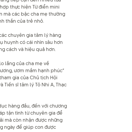
dàng tiếp cận đến nhiều lứa
hợp thực hiện Từ điển mini
n mà các bậc cha mẹ thường
h thần của trẻ nhỏ.
các chuyên gia tâm lý hàng
hụ huynh có cái nhìn sâu hơn
úng cách và hiệu quả hơn.
lo lắng của cha mẹ về
thương, ươm mầm hạnh phúc”
tham gia của Chủ tịch Hội
Tiến sĩ tâm lý Tô Nhi A, Thạc
 dục hàng đầu, đến với chương
áp tận tình từ chuyên gia để
phải mà còn nhận được những
ng ngày để giúp con được