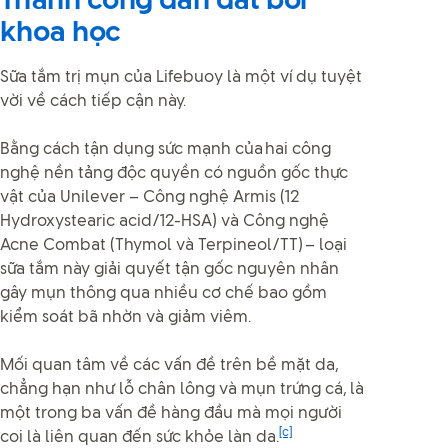
Thành công dẫn dắt bởi
khoa học
Sữa tắm trị mụn của Lifebuoy là một ví dụ tuyệt
vời về cách tiếp cận này.
Bằng cách tận dụng sức mạnh của hai công
nghệ nền tảng độc quyền có nguồn gốc thực
vật của Unilever – Công nghệ Armis (12
Hydroxystearic acid/12-HSA) và Công nghệ
Acne Combat (Thymol và Terpineol/TT) – loại
sữa tắm này giải quyết tận gốc nguyên nhân
gây mụn thông qua nhiều cơ chế bao gồm
kiểm soát bã nhờn và giảm viêm.
Mối quan tâm về các vấn đề trên bề mặt da,
chẳng hạn như lỗ chân lông và mụn trứng cá, là
một trong ba vấn đề hàng đầu mà mọi người
[c]
coi là liên quan đến sức khỏe làn da.