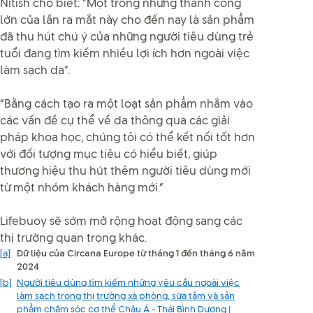
Nitish cho biết: “Một trong những thành công
lớn của lần ra mắt này cho đến nay là sản phẩm
đã thu hút chú ý của những người tiêu dùng trẻ
tuổi đang tìm kiếm nhiều lợi ích hơn ngoài việc
làm sạch da”.
“Bằng cách tạo ra một loạt sản phẩm nhắm vào
các vấn đề cụ thể về da thông qua các giải
pháp khoa học, chúng tôi có thể kết nối tốt hơn
với đối tượng mục tiêu có hiểu biết, giúp
thương hiệu thu hút thêm người tiêu dùng mới
từ một nhóm khách hàng mới.”
Lifebuoy sẽ sớm mở rộng hoạt động sang các
thị trường quan trọng khác.
[a]
Dữ liệu của Circana Europe từ tháng 1 đến tháng 6 năm
2024
[b]
Người tiêu dùng tìm kiếm những yêu cầu ngoài việc
làm sạch trong thị trường xà phòng, sữa tắm và sản
phẩm chăm sóc cơ thể Châu Á - Thái Bình Dương |