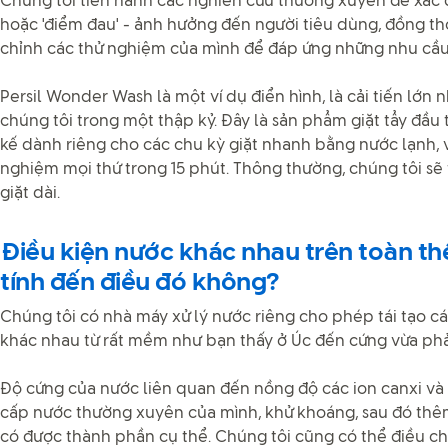
Chúng tôi tiến hành các nghiên cứu thường xuyên để xác 
hoặc 'điểm đau' - ảnh hưởng đến người tiêu dùng, đồng thờ
chỉnh các thử nghiệm của mình để đáp ứng những nhu cầu 
Persil Wonder Wash là một ví dụ điển hình, là cải tiến lớn 
chúng tôi trong một thập kỷ. Đây là sản phẩm giặt tẩy đầu 
kế dành riêng cho các chu kỳ giặt nhanh bằng nước lạnh, v
nghiệm mọi thứ trong 15 phút. Thông thường, chúng tôi sẽ
giặt dài.
Điều kiện nước khác nhau trên toàn thế
tính đến điều đó không?
Chúng tôi có nhà máy xử lý nước riêng cho phép tái tạo c
khác nhau từ rất mềm như bạn thấy ở Úc đến cứng vừa phả
Độ cứng của nước liên quan đến nồng độ các ion canxi và
cấp nước thường xuyên của mình, khử khoáng, sau đó thêm
có được thành phần cụ thể. Chúng tôi cũng có thể điều ch