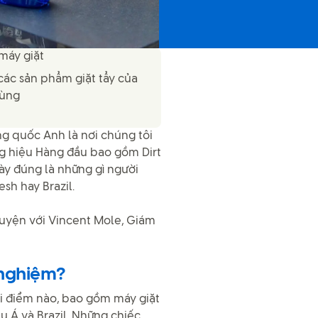
máy giặt
các sản phẩm giặt tẩy của
dùng
ng quốc Anh là nơi chúng tôi
ng hiệu Hàng đầu bao gồm Dirt
ày đúng là những gì người
sh hay Brazil.
huyện với Vincent Mole, Giám
 nghiệm?
ời điểm nào, bao gồm máy giặt
u Á và Brazil. Những chiếc