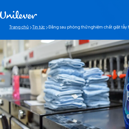
Bỏ qua Nội dung
Trang chủ
Tin tức
Đằng sau phòng thử nghiệm chất giặt tẩy h
Trang hiện tại: