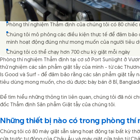
Phòng thí nghiệm Thẩm định của chúng tôi có 80 chiếc 
Chúng tôi mô phỏng các điều kiện thực tế để đảm bảo 
mình hoạt động đúng như mong muốn của người tiêu 
Chúng tôi có thể chạy hơn 700 chu kỳ giặt mỗi ngày
Phòng thí nghiệm Thẩm định tại cơ sở Port Sunlight ở Vươ
thử nghiệm các sản phẩm giặt tẩy của mình - từ các Thươ
Is Good và Surf - để đảm bảo rằng các sản phẩm giặt tẩy n
tiêu dùng mong muốn, cho dù được bày bán ở Bỉ, Banglade
Để tìm hiểu những thông tin liên quan, chúng tôi đã nói c
đốc Thẩm định Sản phẩm Giặt tẩy của chúng tôi.
Những thiết bị nào có trong phòng thí
Chúng tôi có 80 máy giặt sẵn sàng hoạt động tại bất kỳ th
cửa trước tự động của Châu Âu và máy giặt cửa trên từ Châ