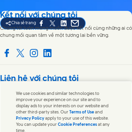
Kết nối với chúng tôi
Chia sẻ trang
Share this page on Facebook
Share this page on X
Share this page on Linked In
Share this page on E-mail
Chúng tôi luôn mong muốn được kết nối cùng những ai có
chung mối quan tâm về một tương lai bền vững.
Connect with us on Facebook
Connect with us on X
Connect with us on Instagram
Connect with us on LinkedIn
Liên hệ với chúng tôi
Liên hệ với các nhóm chuyên gia và Unilever hoặc tìm các
We use cookies and similar technologies to
liên lạc trên khắp thế giới.
improve your experience on our site and to
display ads to your interests on our website and
other third-party sites. Our
Terms of Use
and
Liên hệ với chúng tôi
Privacy Policy
apply to your use of this website.
You can update your
Cookie Preferences
at any
Liên hệ
time.