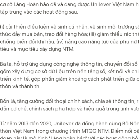
cơ sở Làng Hoàn hảo đã và đang được Unilever Việt Nam hỗ 
tập trung vào các hoạt động sau.
(i) cải thiện điều kiện vệ sinh cá nhân, vệ sinh môi trường s
thúc đẩy mua bán, trao đổi hàng hóa; (iii) giảm thiểu rác t
chống biến đổi khí hậu; (iv) nâng cao năng lực của phụ nữ 
tiêu và mục tiêu xây dựng NTM.
Ba là, hỗ trợ ứng dụng công nghệ thông tin, chuyển đổi s
gồm xây dựng cơ sở dữ liệu trên nền tảng số, kết nối và ch
triển kinh tế, góp phần giảm khoảng cách phát triển giữa 
thôn và thành thị.
Bốn là, tăng cường đối thoại chính sách, chia sẻ thông tin,
dẫn cơ chế, chính sách phù hợp và hiệu quả trong lĩnh vự
Từ năm 2013 đến 2020, Unilever đã đồng hành cùng Bộ Nôn
thôn Việt Nam trong chương trình MTQG NTM. Điểm nổi bật
đoạn này là mô hình "Làng hoàn hảo" với các hoạt động hỗ t