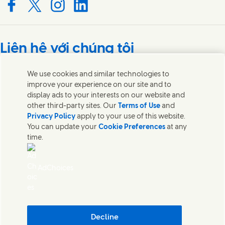
Connect with us on Facebook
Connect with us on X
Connect with us on Instagram
Connect with us on LinkedIn
Liên hệ với chúng tôi
Liên hệ với các nhóm chuyên gia và Unilever hoặc tìm các
We use cookies and similar technologies to
liên lạc trên khắp thế giới.
improve your experience on our site and to
display ads to your interests on our website and
other third-party sites. Our
Terms of Use
and
Liên hệ với chúng tôi
Privacy Policy
apply to your use of this website.
You can update your
Cookie Preferences
at any
Liên hệ
time.
Thông báo pháp lý
Thông báo về Cookie
Thông báo về Quyền Riêng tư
AdChoices
Sitemap
Khả năng truy cập
Tính bền vững Kỹ thuật số
Quy trình giải quyết khiếu nại của người tiêu dùng
Điều khoản & Điều kiện Chương trình Thương hiệu Tiktok Shop
Decline
Thông tin Doanh nghiệp