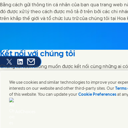
Bằng cách gửi thông tin cá nhân của bạn qua trang web nà
đó được xử lý theo cách được mô tả ở trên bởi các chi nh
trên khắp thế giới và tổ chức lưu trữ của chúng tôi tại Hoa 
Kết nối với chúng tôi
re this page on Facebook
Share this page on X
Share this page on Linked In
Share this page on E-mail
Chúng tôi luôn mong muốn được kết nối cùng những ai c
tâm về một tương lai bền vững.
We use cookies and similar technologies to improve your experi
interests on our website and other third-party sites. Our
Terms 
of this website. You can update your
Cookie Preferences
at any
Liên hệ
Thông báo pháp lý
Thông báo về Cookie
Thông báo về Quyền
Connect with us on Facebook
Connect with us on X
Connect with us on Instagram
Connect with us on LinkedIn
Quy trình giải quyết khiếu nại của người tiêu dùng
Điều khoản & Điề
AdChoices
Unilever Việt Nam