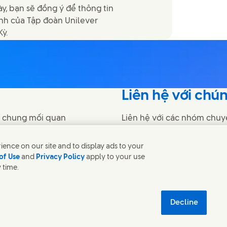
y, bạn sẽ đồng ý để thông tin
ánh của Tập đoàn Unilever
Kỳ.
Liên hệ với chún
ó chung mối quan
Liên hệ với các nhóm chuyê
thế giới.
ence on our site and to display ads to your
of Use
and
Privacy Policy
apply to your use
Liên hệ với chúng tôi
 time.
 Riêng tư
Sitemap
Khả năng truy cập
Tính bền vững Kỹ thuật số
u kiện Chương trình Thương hiệu Tiktok Shop
Thông tin Doanh nghi
Decline