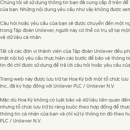
Chúng tôi sẽ sử dụng thông tin bạn đã cung cấp ở trên để 
của bạn. Những nội dung yêu cầu như vậy không được xem 
Câu hỏi hoặc yêu cầu của bạn sẽ được chuyển đến một ng
trong Tập đoàn Unilever, người này có thể có trụ sở tại mộ
vệ dữ liệu cá nhân.
Tất cả các đơn vị thành viên của Tập đoàn Unilever đều ph
mật nội bộ yêu cầu thực hiện các bước để bảo vệ thông t
tin đó chỉ được sử dụng để trả lời câu hỏi hoặc yêu cầu củ
Trang web này được lưu trữ tại Hoa Kỳ bởi một tổ chức lưu 
Inc., đã ký hợp đồng với Unilever PLC / Unilever N.V.
Mặc dù Hoa Kỳ không có luật bảo vệ dữ liệu liên quan đến
nhưng tổ chức lưu trữ bị ràng buộc theo hợp đồng để thự
thông tin cá nhân của bạn và chỉ xử lý thông tin đó theo 
PLC / Unilever N.V.